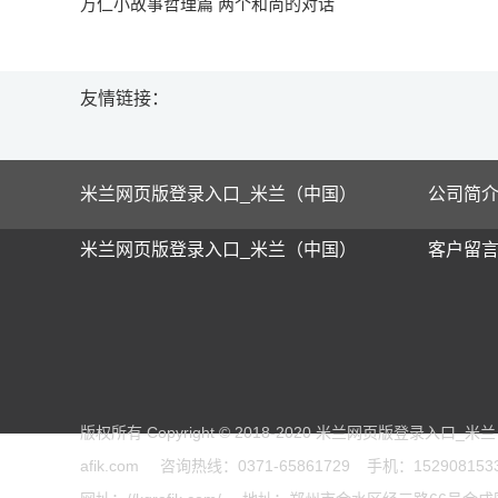
万仁小故事哲理篇 两个和尚的对话
友情链接：
米兰网页版登录入口_米兰（中国）
公司简
米兰网页版登录入口_米兰（中国）
客户留
版权所有 Copyright © 2018-2020 米兰网页版登录入口_
afik.com
咨询热线：0371-65861729
手机：1529081533