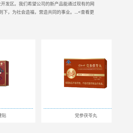
术产业开发区。我们希望公司的新产品能通过现有的网
下，为社会造福，营造共同的事业。...
<查看更
健贴
党参茯苓丸