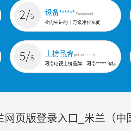
设备******
Equipment
业内先进的十万级净化车间
上榜品牌
get on the list
河南电视上榜品牌，河南******商标
兰网页版登录入口_米兰（中