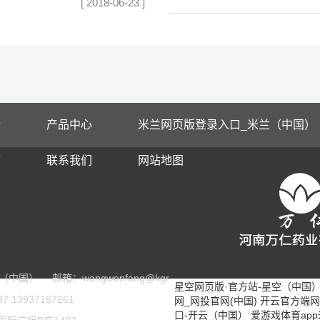
[ 2018-06-23 ]
介
产品中心
米兰网页版登录入口_米兰（中国）
言
联系我们
网站地图
米兰（中国）
邮箱：wangwenfang@kgr
星空网页版·官方站-星空（中国
7 13937167261
网_网投官网(中国)
开云官方端网
口-开云（中国）
爱游戏体育ap