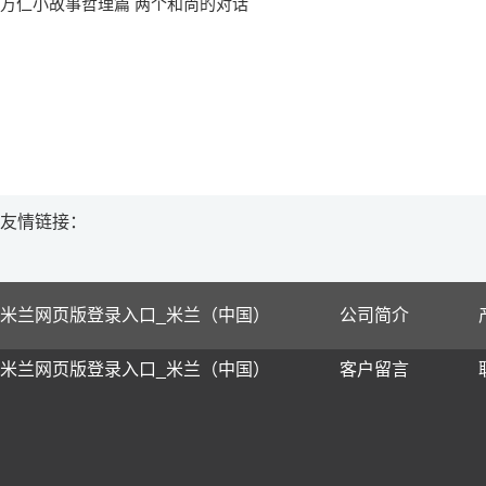
万仁小故事哲理篇 两个和尚的对话
友情链接：
米兰网页版登录入口_米兰（中国）
公司简介
米兰网页版登录入口_米兰（中国）
客户留言