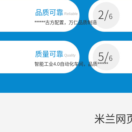
品质可靠
Reliable
******古方配置，万仁品质制造
质量可靠
Quality
智能工业4.0自动化车间，品质******
米兰网