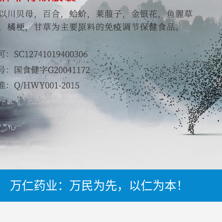
万仁药业：万民为先，以仁为本！