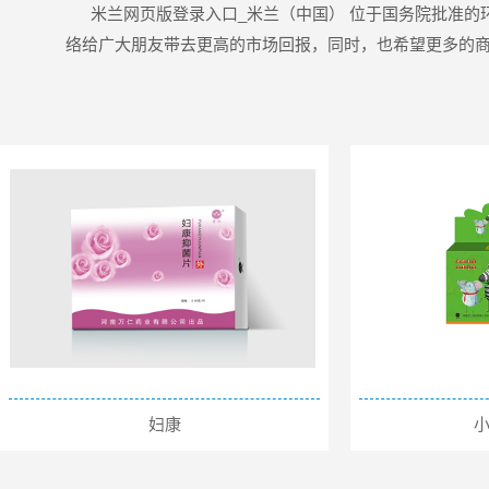
米兰网页版登录入口_米兰（中国） 位于国务院批准的环境优
络给广大朋友带去更高的市场回报，同时，也希望更多的商界
妇康