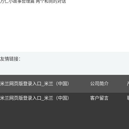
万仁小故事哲理篇 两个和尚的对话
友情链接：
米兰网页版登录入口_米兰（中国）
公司简介
米兰网页版登录入口_米兰（中国）
客户留言