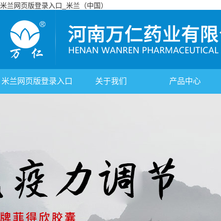
米兰网页版登录入口_米兰（中国）
米兰网页版登录入口
关于我们
产品中心
_米兰（中国）