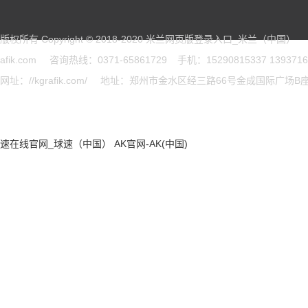
版权所有 Copyright © 2018-2020 米兰网页版登录入口_米兰（中国）
afik.com
咨询热线：0371-65861729
手机：15290815337 1393716
网址：//kgrafik.com/
地址：郑州市金水区经三路66号金成国际广场B座1
速在线官网_球速（中国）
AK官网-AK(中国)