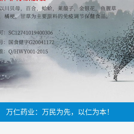
万仁药业：万民为先，以仁为本！