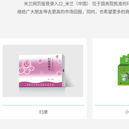
米兰网页版登录入口_米兰（中国） 位于国务院批准的环境优
络给广大朋友带去更高的市场回报，同时，也希望更多的商界
妇康