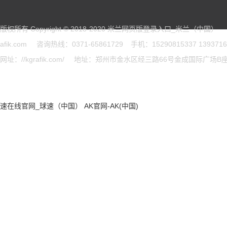
版权所有 Copyright © 2018-2020 米兰网页版登录入口_米兰（中国）
afik.com
咨询热线：0371-65861729
手机：15290815337 1393716
网址：//kgrafik.com/
地址：郑州市金水区经三路66号金成国际广场B座1
速在线官网_球速（中国）
AK官网-AK(中国)