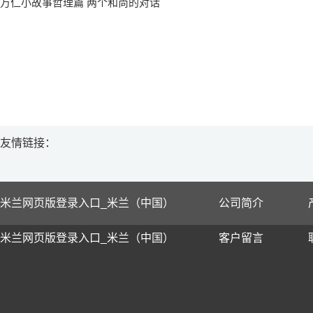
万仁小故事哲理篇 两个和尚的对话
友情链接：
米兰网页版登录入口_米兰（中国）
公司简介
米兰网页版登录入口_米兰（中国）
客户留言